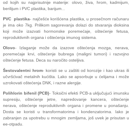
od kojih su najprisutnije materije: olovo, živa, hrom, kadmijum,
berilijum i PVC plastika, barijum...
PVC plastika
-
najčešće korišćena plastika, u prosečnom računaru
je ima oko 7kg. Prilikom sagorevanja dolazi do stvaranja dioksina
koji može izazvati hormonske poremećaje, oštećenje fetusa,
reproduktivnih organa i oštećenja imunog sistema.
Olovo
-
Izlaganje može da izazove oštećenja mozga, nerava,
poremećaje krvi, oštećenje bubrega (maligni tumori) i razvojno
oštećenje fetusa. Deca su naročito osteljiva.
Šestovalentni hrom
-
koristi se u zaštiti od korozije i kao ukras ili
učvršćivač metalnih kućišta. Lako se apsorbuje u ćelijama i može
uzrokovati oštećenja DNK, i razne alergije.
Polihlorin bifenil (PCB)
-
Toksični efekti PCB-a uključujući imunsku
supresiju, oštećenje jetre, napredovanje kancera, oštećenje
nerava, oštećenje reproduktivnih organa i promene u ponašanju.
Dosta se koristi u transformatorima i kondenzatorima. Iako je
zabranjen za upotrebu u mnogim zemljama, još uvek je prisutan u
ee-otpadu.