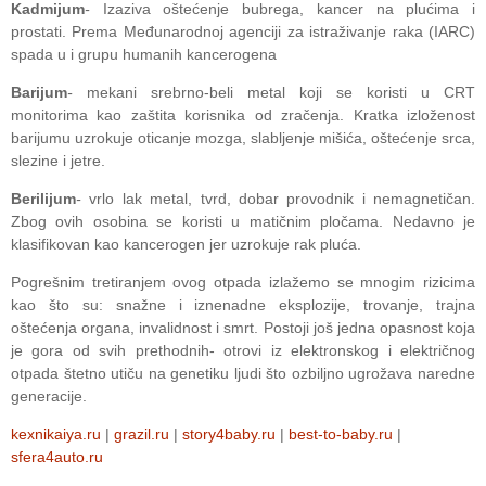
Kadmijum
-
Izaziva oštećenje bubrega, kancer na plućima i
prostati. Prema Međunarodnoj agenciji za istraživanje raka (IARC)
spada u i grupu humanih kancerogena
Barijum
-
mekani srebrno-beli metal koji se koristi u CRT
monitorima kao zaštita korisnika od zračenja. Kratka izloženost
barijumu uzrokuje oticanje mozga, slabljenje mišića, oštećenje srca,
slezine i jetre.
Berilijum
-
vrlo lak metal, tvrd, dobar provodnik i nemagnetičan.
Zbog ovih osobina se koristi u matičnim pločama. Nedavno je
klasifikovan kao kancerogen jer uzrokuje rak pluća.
Pogrešnim tretiranjem ovog otpada izlažemo se mnogim rizicima
kao što su: snažne i iznenadne eksplozije, trovanje, trajna
oštećenja organa, invalidnost i smrt. Postoji još jedna opasnost koja
je gora od svih prethodnih- otrovi iz elektronskog i električnog
otpada štetno utiču na genetiku ljudi što ozbiljno ugrožava naredne
generacije.
kexnikaiya.ru
|
grazil.ru
|
story4baby.ru
|
best-to-baby.ru
|
sfera4auto.ru