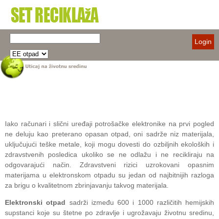
Login
Iako računari i slični uređaji potrošačke elektronike na prvi pogled
ne deluju kao preterano opasan otpad, oni sadrže niz materijala,
uključujući teške metale, koji mogu dovesti do ozbiljnih ekoloških i
zdravstvenih posledica ukoliko se ne odlažu i ne recikliraju na
odgovarajući način. Zdravstveni rizici uzrokovani opasnim
materijama u elektronskom otpadu su jedan od najbitnijih razloga
za brigu o kvalitetnom zbrinjavanju takvog materijala.
Elektronski otpad
sadrži između 600 i 1000 različitih hemijskih
supstanci koje su štetne po zdravlje i ugrožavaju životnu sredinu,